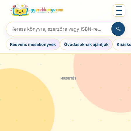
Ugrás
Menü
a
megnyit
tartalomra
Keresés
🔍
könyvre,
szerzőre
Kedvenc mesekönyvek
Óvodásoknak ajánljuk
Kisisk
vagy
ISBN-
re
HIRDETÉS