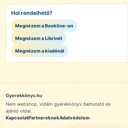
Hol rendelhető?
Megnézem a Bookline-on
Megnézem a Librinél
Megnézem a kiadónál
Gyerekkönyv.hu
Nem webshop, vidám gyerekkönyv bemutató és
ajánló oldal.
Kapcsolat
Partnereknek
Adatvédelem