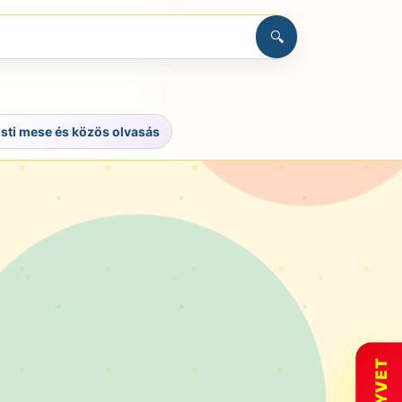
🔍
sti mese és közös olvasás