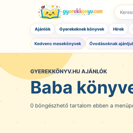
Ugrás
Keresés
a
könyvre
tartalomra
szerzőr
Ajánlók
Gyerekeknek könyvek
Hírek
vagy
ISBN-
Kedvenc mesekönyvek
Óvodásoknak ajánlju
re
GYEREKKÖNYV.HU AJÁNLÓK
Baba könyv
0 böngészhető tartalom ebben a menüp