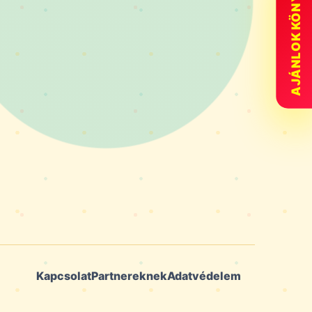
AJÁNLOK KÖNYVET
Kapcsolat
Partnereknek
Adatvédelem