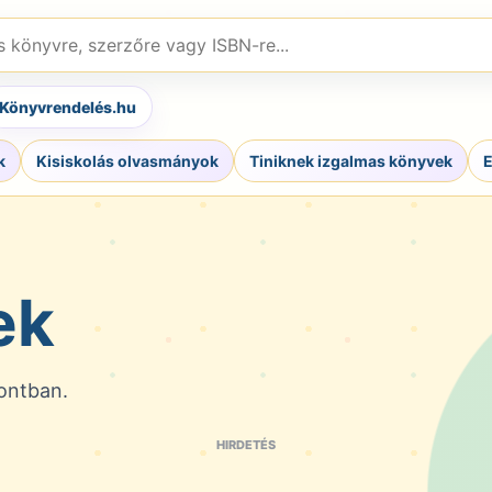
,
e
Könyvrendelés.hu
k
Kisiskolás olvasmányok
Tiniknek izgalmas könyvek
E
ek
ontban.
HIRDETÉS