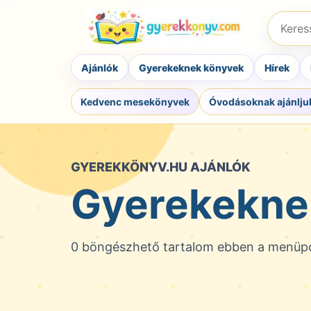
Ugrás
Keresés
a
könyvre
tartalomra
szerzőr
Ajánlók
Gyerekeknek könyvek
Hírek
vagy
ISBN-
Kedvenc mesekönyvek
Óvodásoknak ajánlju
re
GYEREKKÖNYV.HU AJÁNLÓK
Gyerekekne
0 böngészhető tartalom ebben a menüp