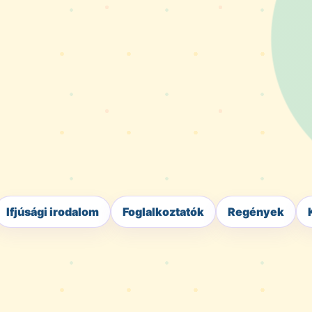
Ifjúsági irodalom
Foglalkoztatók
Regények