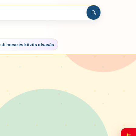
🔍
sti mese és közös olvasás