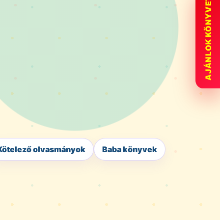
AJÁNLOK KÖNYVET
Kötelező olvasmányok
Baba könyvek