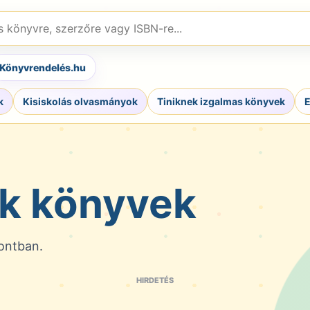
,
e
Könyvrendelés.hu
k
Kisiskolás olvasmányok
Tiniknek izgalmas könyvek
E
k könyvek
ontban.
HIRDETÉS