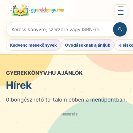
Ugrás
Menü
a
megnyit
tartalomra
Keresés
🔍
könyvre,
szerzőre
Kedvenc mesekönyvek
Óvodásoknak ajánljuk
Kisisk
vagy
ISBN-
re
GYEREKKÖNYV.HU AJÁNLÓK
Hírek
0 böngészhető tartalom ebben a menüpontban.
HIRDETÉS