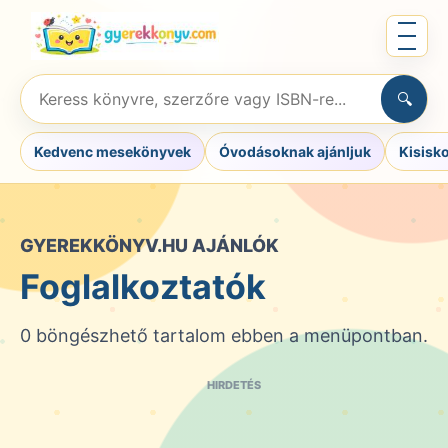
Ugrás
Menü
a
megnyit
tartalomra
Keresés
🔍
könyvre,
szerzőre
Kedvenc mesekönyvek
Óvodásoknak ajánljuk
Kisisk
vagy
ISBN-
re
GYEREKKÖNYV.HU AJÁNLÓK
Foglalkoztatók
0 böngészhető tartalom ebben a menüpontban.
HIRDETÉS