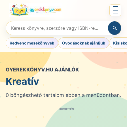
Ugrás
Menü
a
megnyit
tartalomra
Keresés
🔍
könyvre,
szerzőre
Kedvenc mesekönyvek
Óvodásoknak ajánljuk
Kisisk
vagy
ISBN-
re
GYEREKKÖNYV.HU AJÁNLÓK
Kreatív
0 böngészhető tartalom ebben a menüpontban.
HIRDETÉS