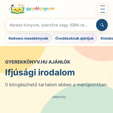
Ugrás
Menü
a
megnyit
tartalomra
Keresés
🔍
könyvre,
szerzőre
Kedvenc mesekönyvek
Óvodásoknak ajánljuk
Kisisk
vagy
ISBN-
re
GYEREKKÖNYV.HU AJÁNLÓK
Ifjúsági irodalom
0 böngészhető tartalom ebben a menüpontban.
HIRDETÉS